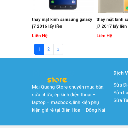
thay mặt kính samsung galaxy
thay mặt kính 
j7 2016 lấy liền
j7 2017 lấy liền
Liên Hệ
Liên Hệ
1
2
»
Dịch 
Sửa Đi
Mai Quang Store chuyên mua bán,
Sửa L
sửa chữa, ép kính điện thoại –
Sửa Ta
laptop – macbook, linh kiện phụ
kiện giá rẻ tại Biên Hòa – Đồng Nai