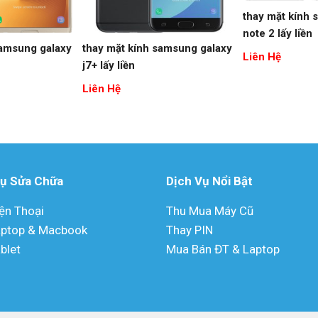
thay mặt kính 
note 2 lấy liền
samsung galaxy
thay mặt kính samsung galaxy
Liên Hệ
j7+ lấy liền
Liên Hệ
Vụ Sửa Chữa
Dịch Vụ Nổi Bật
ện Thoại
Thu Mua Máy Cũ
aptop & Macbook
Thay PIN
blet
Mua Bán ĐT & Laptop