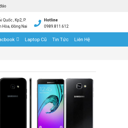
 đáo
 Quốc , Kp2, P.
Hotline
n Hòa, Đồng Nai
0989.811.612
Macbook
Laptop Cũ
Tin Tức
Liên Hệ